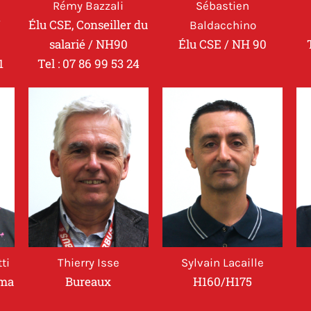
Rémy Bazzali
Sébastien
/
Élu CSE, Conseiller du
Baldacchino
salarié / NH90
Élu CSE / NH 90
1
Tel : 07 86 99 53 24
ti
Thierry Isse
Sylvain Lacaille
uma
Bureaux
H160/H175